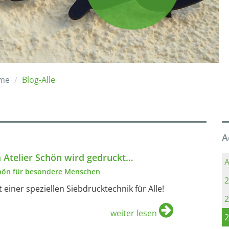
me
Blog-Alle
A
 Atelier Schön wird gedruckt…
A
hön für besondere Menschen
2
t einer speziellen Siebdrucktechnik für Alle!
2
weiter lesen
2