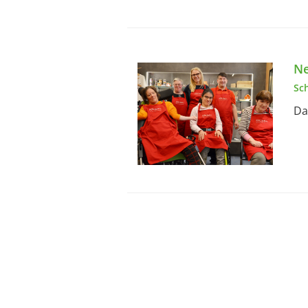
Ne
Sc
Da