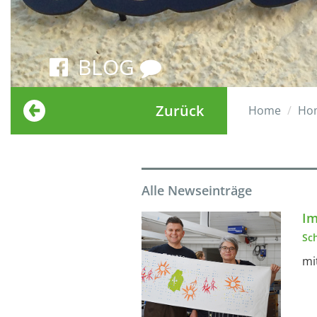
BLOG
Zurück
Home
Ho
Alle Newseinträge
Im
Sc
mi