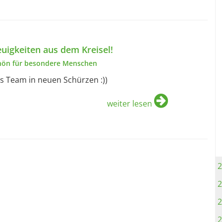
uigkeiten aus dem Kreisel!
hön für besondere Menschen
s Team in neuen Schürzen :))
weiter lesen
2
2
2
2