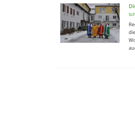
Di
Sc
Re
di
Wo
au