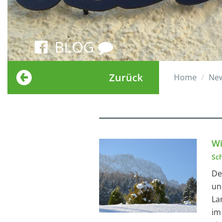
BLOG
Zurück
Home
Ne
Wi
Sc
De
un
La
im