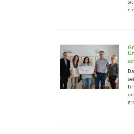
si
ei
Gr
U
Sc
Da
se
Fi
un
gr