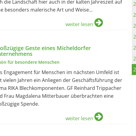
ch die Landschaft hier auch in der kalten Jahreszeit auf
2
ne besonders malerische Art und Weise...
2
weiter lesen
2
2
oßzügige Geste eines Micheldorfer
2
nternehmens
2
hön für besondere Menschen
2
s Engagement für Menschen im nächsten Umfeld ist
it vielen Jahren ein Anliegen der Geschäftsführung der
rma RIKA Blechkomponenten. GF Reinhard Trippacher
d Frau Magdalena Mitterbauer überbrachten eine
oßzügige Spende.
weiter lesen