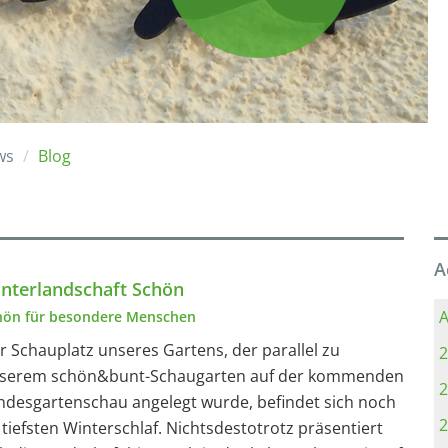
ws
Blog
A
nterlandschaft Schön
A
hön für besondere Menschen
r Schauplatz unseres Gartens, der parallel zu
2
serem schön&bunt-Schaugarten auf der kommenden
2
ndesgartenschau angelegt wurde, befindet sich noch
2
 tiefsten Winterschlaf. Nichtsdestotrotz präsentiert