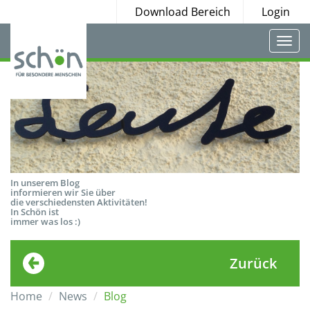
Download Bereich
Login
Togg
navi
In unserem Blog
informieren wir Sie über
die verschiedensten Aktivitäten!
In Schön ist
immer was los :)
Zurück
Home
News
Blog