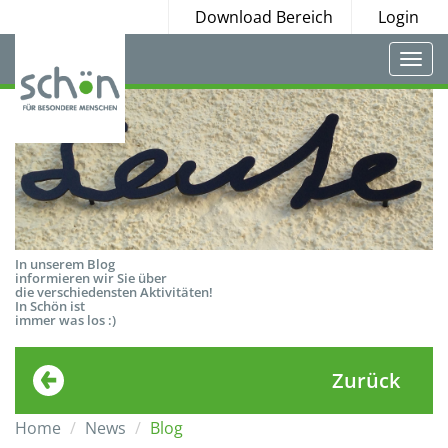
Download Bereich
Login
Togg
navi
In unserem Blog
informieren wir Sie über
die verschiedensten Aktivitäten!
In Schön ist
immer was los :)
Zurück
Home
News
Blog