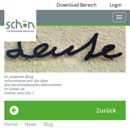
Download Bereich
Login
Togg
navi
In unserem Blog
informieren wir Sie über
die verschiedensten Aktivitäten!
In Schön ist
immer was los :)
Zurück
Home
News
Blog