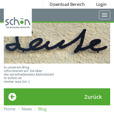
Download Bereich
Login
Togg
navi
In unserem Blog
informieren wir Sie über
die verschiedensten Aktivitäten!
In Schön ist
immer was los :)
Zurück
Home
News
Blog