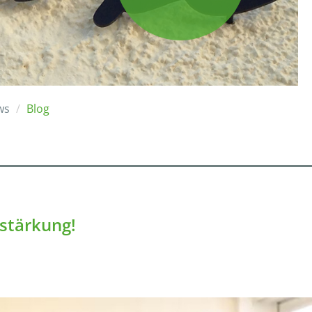
ws
Blog
rstärkung!