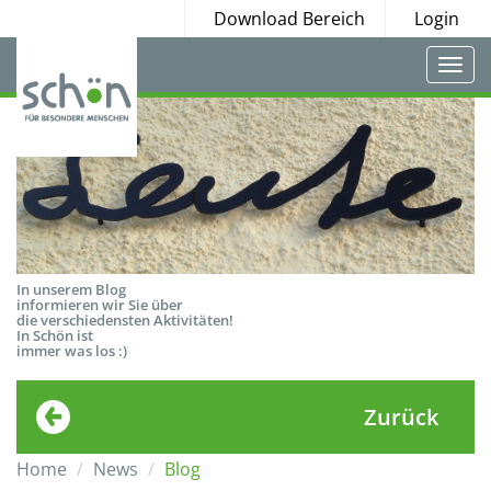
Download Bereich
Login
Togg
navi
In unserem Blog
informieren wir Sie über
die verschiedensten Aktivitäten!
In Schön ist
immer was los :)
Zurück
Home
News
Blog