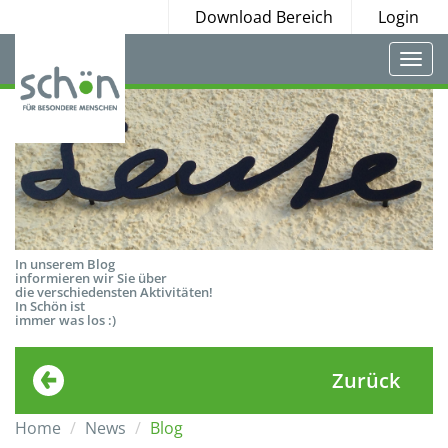
Download Bereich
Login
Togg
navi
In unserem Blog
informieren wir Sie über
die verschiedensten Aktivitäten!
In Schön ist
immer was los :)
Zurück
Home
News
Blog