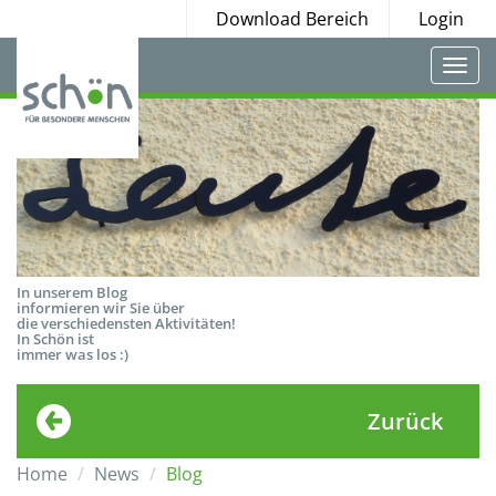
Download Bereich
Login
Togg
navi
In unserem Blog
informieren wir Sie über
die verschiedensten Aktivitäten!
In Schön ist
immer was los :)
Zurück
Home
News
Blog