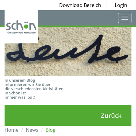
Download Bereich
Login
Togg
navi
In unserem Blog
informieren wir Sie über
die verschiedensten Aktivitäten!
In Schön ist
immer was los :)
Zurück
Home
News
Blog