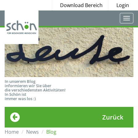
Download Bereich
Login
Togg
navi
In unserem Blog
informieren wir Sie über
die verschiedensten Aktivitäten!
In Schön ist
immer was los :)
Zurück
Home
News
Blog