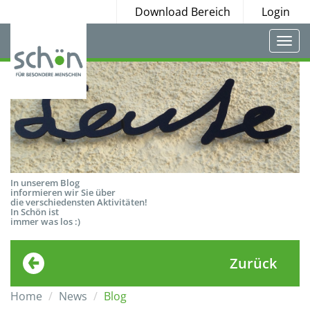
Download Bereich
Login
Togg
navi
In unserem Blog
informieren wir Sie über
die verschiedensten Aktivitäten!
In Schön ist
immer was los :)
Zurück
Home
News
Blog