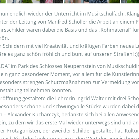
nun endlich wieder der Unterricht im Musikschulfach „Klang
r der Leitung von Manfred Schöller die Arbeit an einem Pro
schilder waren dabei die Basis und das „Rohmaterial“ für
hön.
n Schildern mit viel Kreativität und kräftigen Farben neues
re es ganz schön fröhlich und bunt auf unseren Straßen! :)
A“ im Park des Schlosses Neupernstein von Musikschuldi
 ein ganz besonderer Moment, vor allem für die Künstlerinn
 besonders strengen Schutzmaßnahmen zur Vermeidung von
anstaltung teilnehmen konnten.
öffnung gestaltete die Lehrerin Ingrid Walter mit drei Sc
 besonders schöne und schwungvolle Stücke wurden dabei 
n – Alexander Kucharczyk, bedankte sich bei allen Anwes
in, zu dem wir das erste Mal wieder unterwegs sind und and
er Protagonisten, der zwei der Schilder gestaltet hat. Kultu
 nach Kirchdorf gekommen war, den Wert der agogischen un