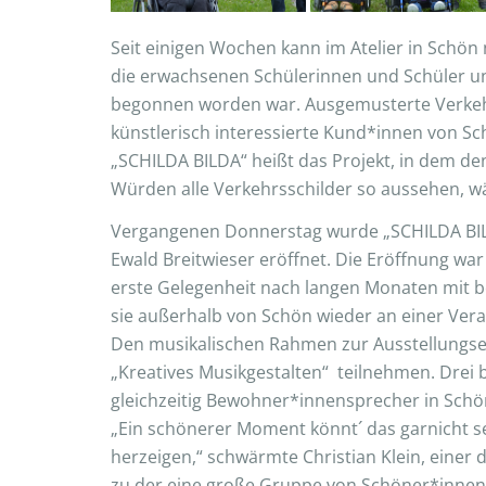
Seit einigen Wochen kann im Atelier in Schön 
die erwachsenen Schülerinnen und Schüler unte
begonnen worden war. Ausgemusterte Verkehrs
künstlerisch interessierte Kund*innen von Sc
„SCHILDA BILDA“ heißt das Projekt, in dem de
Würden alle Verkehrsschilder so aussehen, wä
Vergangenen Donnerstag wurde „SCHILDA BILD
Ewald Breitwieser eröffnet. Die Eröffnung war
erste Gelegenheit nach langen Monaten mit
sie außerhalb von Schön wieder an einer Ver
Den musikalischen Rahmen zur Ausstellungser
„Kreatives Musikgestalten“ teilnehmen. Drei
gleichzeitig Bewohner*innensprecher in Schö
„Ein schönerer Moment könnt´ das garnicht se
herzeigen,“ schwärmte Christian Klein, einer d
zu der eine große Gruppe von Schöner*innen