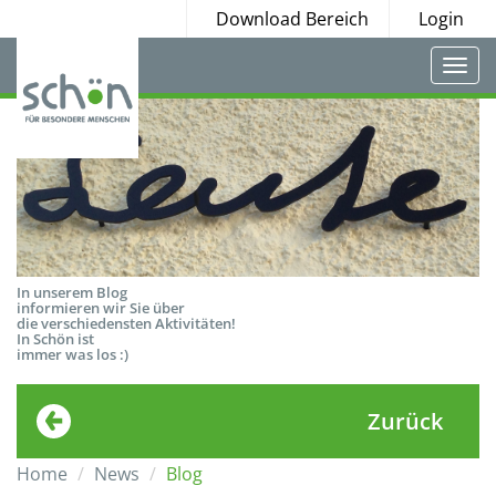
Download Bereich
Login
Togg
navi
In unserem Blog
informieren wir Sie über
die verschiedensten Aktivitäten!
In Schön ist
immer was los :)
Zurück
Home
News
Blog