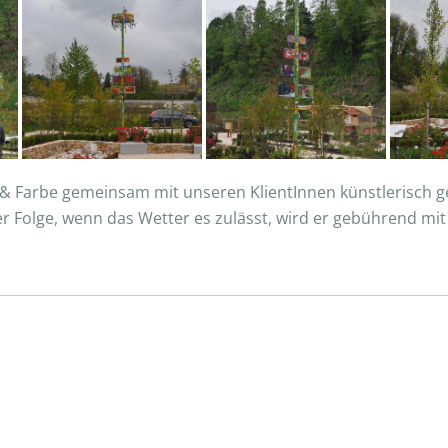
& Farbe gemeinsam mit unseren KlientInnen künstlerisch ge
r Folge, wenn das Wetter es zulässt, wird er gebührend mi