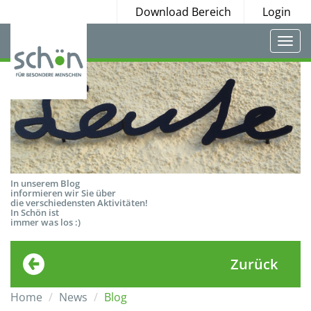
Download Bereich
Login
Togg
navi
In unserem Blog
informieren wir Sie über
die verschiedensten Aktivitäten!
In Schön ist
immer was los :)
Zurück
Home
News
Blog