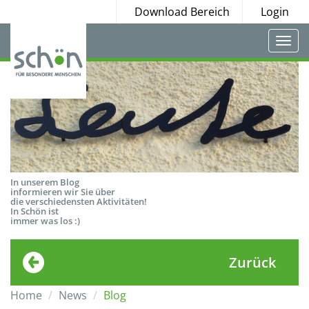
Download Bereich
Login
Togg
navi
In unserem Blog
informieren wir Sie über
die verschiedensten Aktivitäten!
In Schön ist
immer was los :)
Zurück
Home
News
Blog