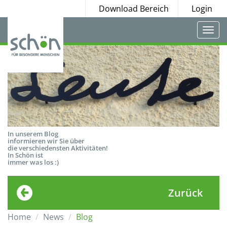
Download Bereich
Login
Togg
navi
In unserem Blog
informieren wir Sie über
die verschiedensten Aktivitäten!
In Schön ist
immer was los :)
Zurück
Home
News
Blog