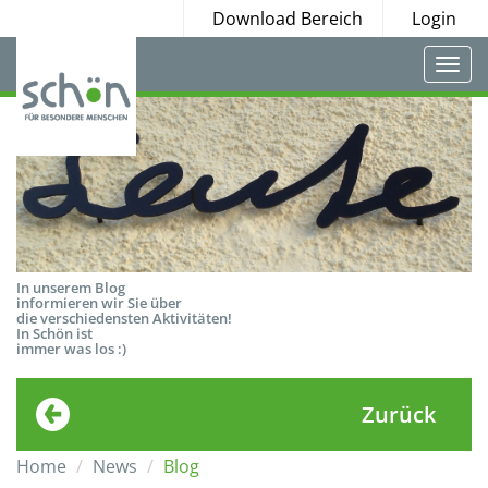
Download Bereich
Login
Togg
navi
In unserem Blog
informieren wir Sie über
die verschiedensten Aktivitäten!
In Schön ist
immer was los :)
Zurück
Home
News
Blog