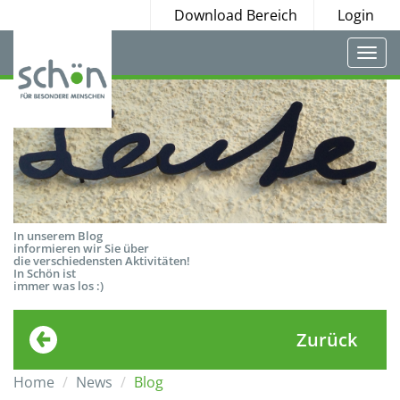
Download Bereich
Login
Togg
navi
In unserem Blog
informieren wir Sie über
die verschiedensten Aktivitäten!
In Schön ist
immer was los :)
Zurück
Home
News
Blog