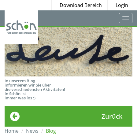
Download Bereich
Login
Togg
navi
In unserem Blog
informieren wir Sie über
die verschiedensten Aktivitäten!
In Schön ist
immer was los :)
Zurück
Home
News
Blog