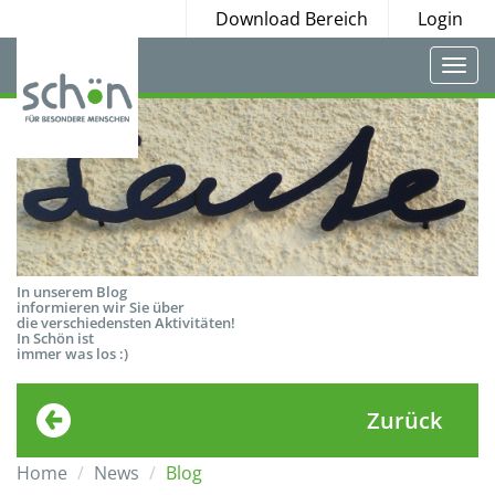
Download Bereich
Login
Togg
navi
In unserem Blog
informieren wir Sie über
die verschiedensten Aktivitäten!
In Schön ist
immer was los :)
Zurück
Home
News
Blog