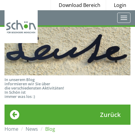
Download Bereich
Login
Togg
navi
In unserem Blog
informieren wir Sie über
die verschiedensten Aktivitäten!
In Schön ist
immer was los :)
Zurück
Home
News
Blog