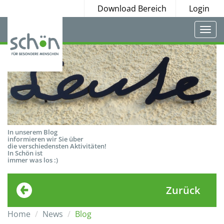
Download Bereich
Login
Togg
navi
In unserem Blog
informieren wir Sie über
die verschiedensten Aktivitäten!
In Schön ist
immer was los :)
Zurück
Home
News
Blog