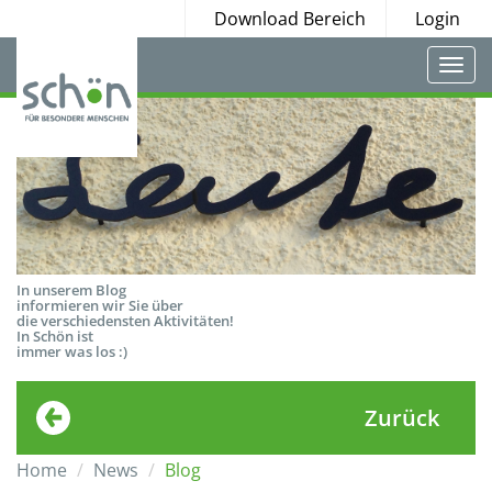
Download Bereich
Login
Togg
navi
In unserem Blog
informieren wir Sie über
die verschiedensten Aktivitäten!
In Schön ist
immer was los :)
Zurück
Home
News
Blog