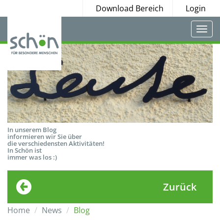
Download Bereich
Login
Togg
navi
In unserem Blog
informieren wir Sie über
die verschiedensten Aktivitäten!
In Schön ist
immer was los :)
Zurück
Home
News
Blog