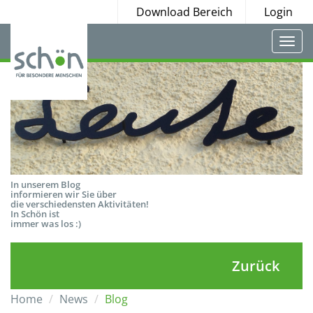
Download Bereich
Login
Togg
navi
In unserem Blog
informieren wir Sie über
die verschiedensten Aktivitäten!
In Schön ist
immer was los :)
Zurück
Home
News
Blog