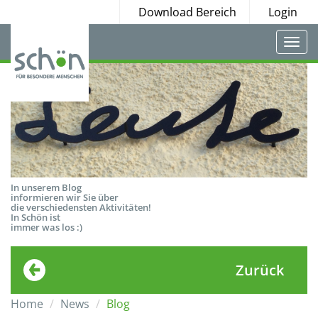
Download Bereich
Login
Togg
navi
In unserem Blog
informieren wir Sie über
die verschiedensten Aktivitäten!
In Schön ist
immer was los :)
Zurück
Home
News
Blog