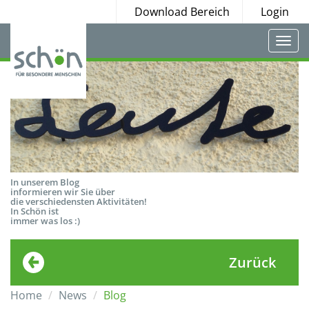
Download Bereich
Login
Togg
navi
In unserem Blog
informieren wir Sie über
die verschiedensten Aktivitäten!
In Schön ist
immer was los :)
Zurück
Home
News
Blog