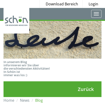
Download Bereich
Login
Togg
navi
In unserem Blog
informieren wir Sie über
die verschiedensten Aktivitäten!
In Schön ist
immer was los :)
Zurück
Home
News
Blog