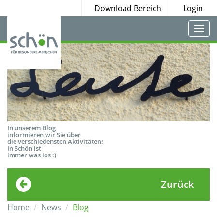
Download Bereich
Login
Togg
navi
In unserem Blog
informieren wir Sie über
die verschiedensten Aktivitäten!
In Schön ist
immer was los :)
Zurück
Home
News
Blog