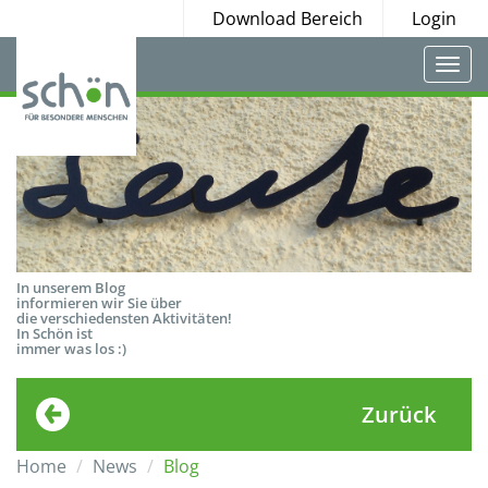
Download Bereich
Login
Togg
navi
In unserem Blog
informieren wir Sie über
die verschiedensten Aktivitäten!
In Schön ist
immer was los :)
Zurück
Home
News
Blog