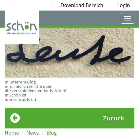
Download Bereich
Login
Togg
navi
In unserem Blog
informieren wir Sie über
die verschiedensten Aktivitäten!
In Schön ist
immer was los :)
Zurück
Home
News
Blog