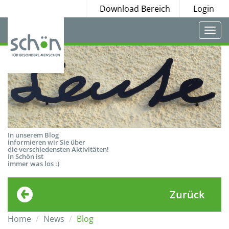
Download Bereich
Login
Togg
navi
In unserem Blog
informieren wir Sie über
die verschiedensten Aktivitäten!
In Schön ist
immer was los :)
Zurück
Home
News
Blog