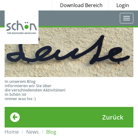
Download Bereich
Login
Togg
navi
In unserem Blog
informieren wir Sie über
die verschiedensten Aktivitäten!
In Schön ist
immer was los :)
Zurück
Home
News
Blog