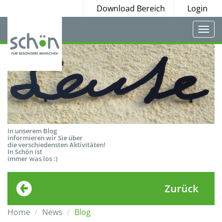
Download Bereich
Login
Togg
navi
In unserem Blog
informieren wir Sie über
die verschiedensten Aktivitäten!
In Schön ist
immer was los :)
Zurück
Home
News
Blog