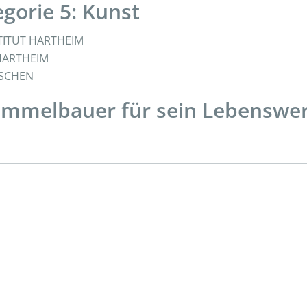
egorie 5: Kunst
NSTITUT HARTHEIM
 HARTHEIM
NSCHEN
Himmelbauer für sein Lebensw