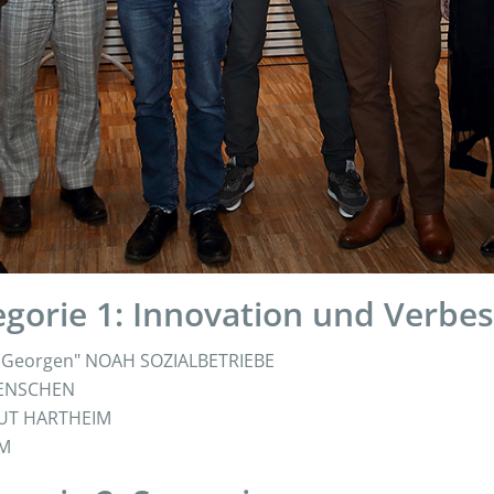
egorie 1: Innovation und Verbe
St. Georgen" NOAH SOZIALBETRIEBE
MENSCHEN
TUT HARTHEIM
IM