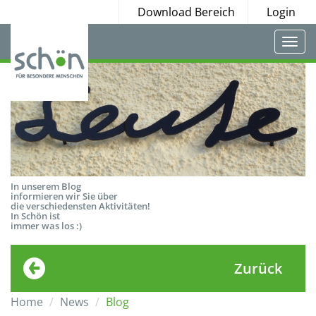
Download Bereich
Login
Togg
navi
In unserem Blog
informieren wir Sie über
die verschiedensten Aktivitäten!
In Schön ist
immer was los :)
Zurück
Home
News
Blog