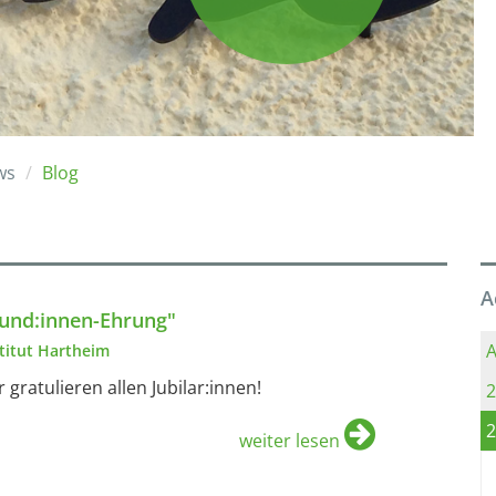
ws
Blog
A
und:innen-Ehrung"
A
stitut Hartheim
r gratulieren allen Jubilar:innen!
2
2
weiter lesen