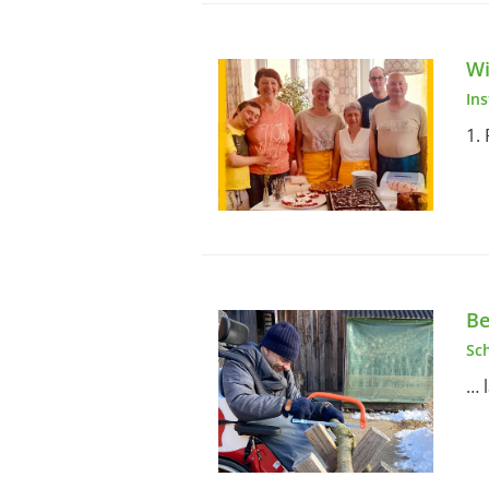
Wi
In
1.
Be
Sc
… 