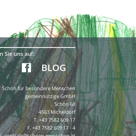
n Sie uns auf:
BLOG
Schön für besondere Menschen
gemeinnützige GmbH
Schön 60
4563 Micheldorf
T. +43 7582 609 17
F. +43 7582 609 17 - 4
E.
zentrale@schoen-menschen.at