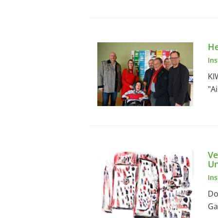
He
In
KI
"A
Ve
Un
In
Do
Ga