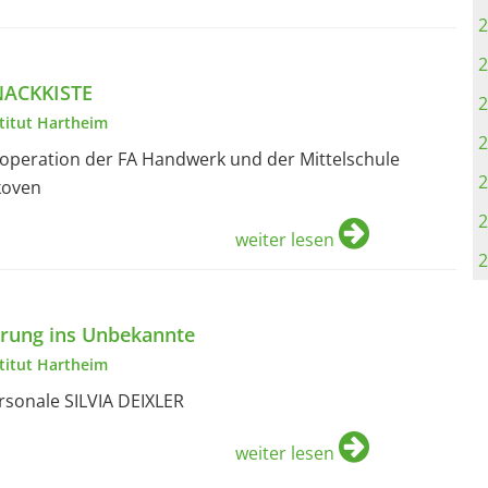
2
2
NACKKISTE
2
stitut Hartheim
2
operation der FA Handwerk und der Mittelschule
2
koven
2
weiter lesen
2
rung ins Unbekannte
stitut Hartheim
rsonale SILVIA DEIXLER
weiter lesen