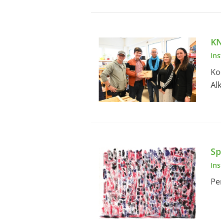
K
In
Ko
Al
Sp
In
Pe