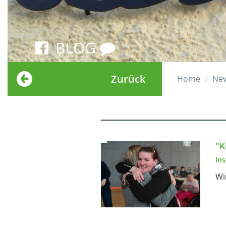
BLOG
Zurück
Home
Ne
"K
In
Wi