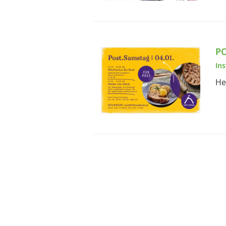
PO
In
He