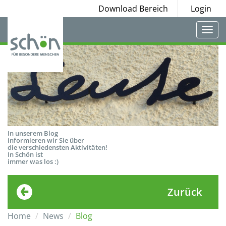
Download Bereich
Login
Togg
navi
In unserem Blog
informieren wir Sie über
die verschiedensten Aktivitäten!
In Schön ist
immer was los :)
Zurück
Home
News
Blog