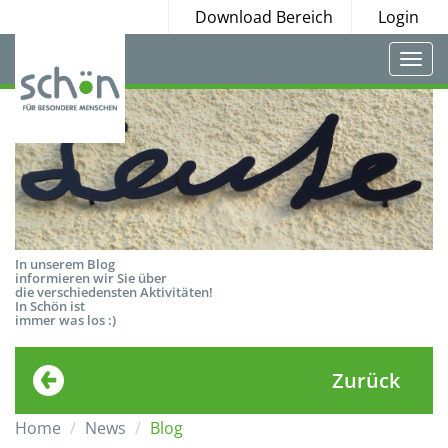
Download Bereich
Login
Togg
navi
In unserem Blog
informieren wir Sie über
die verschiedensten Aktivitäten!
In Schön ist
immer was los :)
Zurück
Home
News
Blog