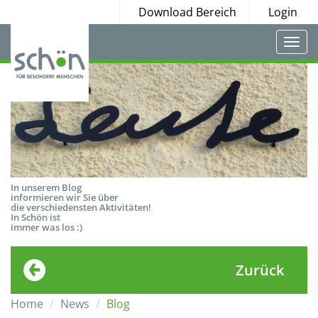
Download Bereich
Login
Togg
navi
In unserem Blog
informieren wir Sie über
die verschiedensten Aktivitäten!
In Schön ist
immer was los :)
Zurück
Home
News
Blog