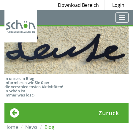
Download Bereich
Login
Togg
navi
In unserem Blog
informieren wir Sie über
die verschiedensten Aktivitäten!
In Schön ist
immer was los :)
Zurück
Home
News
Blog