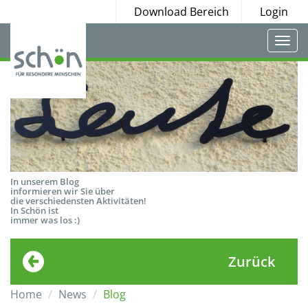
Download Bereich
Login
Togg
navi
In unserem Blog
informieren wir Sie über
die verschiedensten Aktivitäten!
In Schön ist
immer was los :)
Zurück
Home
News
Blog