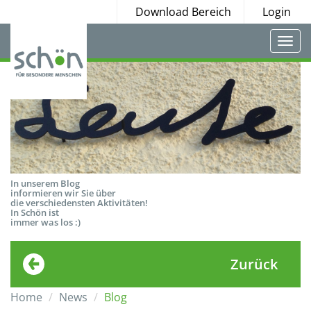
Download Bereich
Login
Togg
navi
In unserem Blog
informieren wir Sie über
die verschiedensten Aktivitäten!
In Schön ist
immer was los :)
Zurück
Home
News
Blog