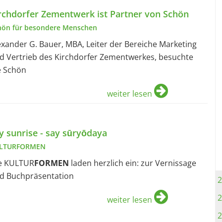
rchdorfer Zementwerk ist Partner von Schön
hön für besondere Menschen
exander G. Bauer, MBA, Leiter der Bereiche Marketing
d Vertrieb des Kirchdorfer Zementwerkes, besuchte
e Schön
weiter lesen
y sunrise - say sūryōdaya
LTURFORMEN
e KULTUR
FORMEN
laden herzlich ein: zur Vernissage
d Buchpräsentation
2
2
weiter lesen
2