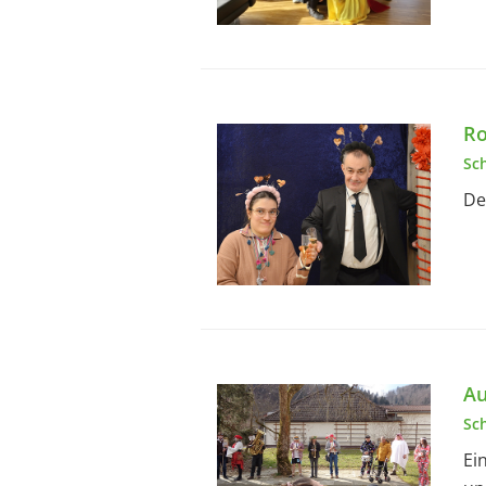
Ro
Sc
De
Au
Sc
Ei