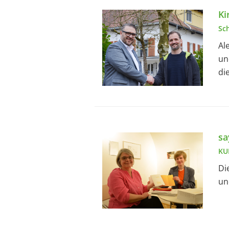
Ki
Sc
Al
un
di
sa
KU
Di
un