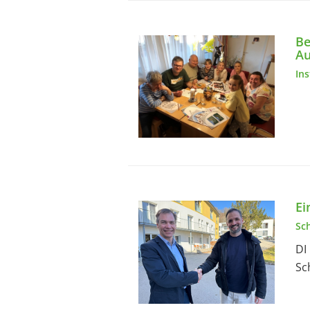
Be
Au
In
Ei
Sc
DI
Sc