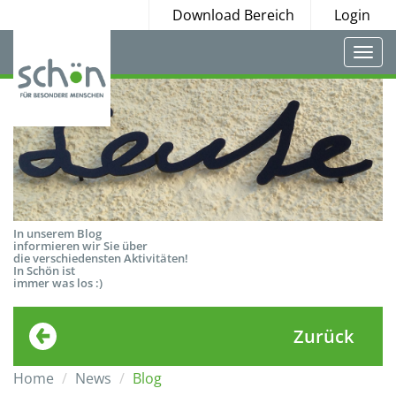
Download Bereich
Login
Togg
navi
In unserem Blog
informieren wir Sie über
die verschiedensten Aktivitäten!
In Schön ist
immer was los :)
Zurück
Home
News
Blog