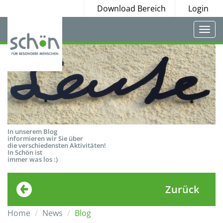
Download Bereich
Login
Togg
navi
In unserem Blog
informieren wir Sie über
die verschiedensten Aktivitäten!
In Schön ist
immer was los :)
Zurück
Home
News
Blog