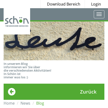
Download Bereich
Login
Togg
navi
In unserem Blog
informieren wir Sie über
die verschiedensten Aktivitäten!
In Schön ist
immer was los :)
Zurück
Home
News
Blog